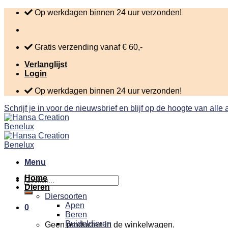
Skip
Op werkdagen binnen 24 uur verzonden!
to
content
Gratis verzending vanaf € 60,-
Verlanglijst
Login
Op werkdagen binnen 24 uur verzonden!
Schrijf je in voor de nieuwsbrief en blijf op de hoogte van alle
Menu
Home
Zoeken
Dieren
naar:
Diersoorten
Apen
0
Beren
Buideldieren
Geen producten in de winkelwagen.