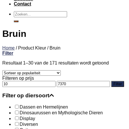
Contact
Zoeken
naar:
Bruin
Home
/
Product Kleur
/
Bruin
Filter
Resultaat 1–30 van de 171 resultaten wordt getoond
Filteren op prijs
Min.
Max.
Filter
prijs
prijs
Filter op diersoort
Dassen en Hermelijnen
Dinosaurussen en Mythologische Dieren
Display
Diversen