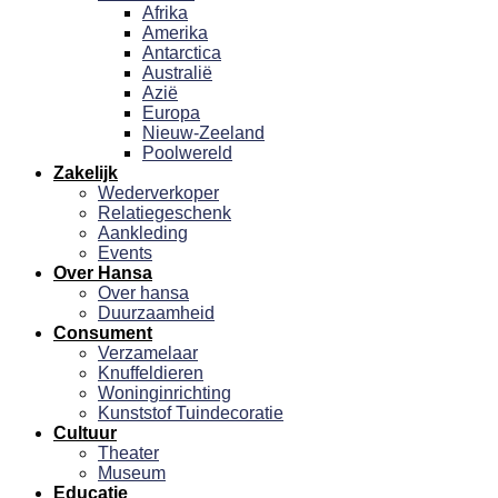
Afrika
Amerika
Antarctica
Australië
Azië
Europa
Nieuw-Zeeland
Poolwereld
Zakelijk
Wederverkoper
Relatiegeschenk
Aankleding
Events
Over Hansa
Over hansa
Duurzaamheid
Consument
Verzamelaar
Knuffeldieren
Woninginrichting
Kunststof Tuindecoratie
Cultuur
Theater
Museum
Educatie