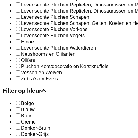
Levensechte Pluchen Reptielen, Dinosaurussen en M
Levensechte Pluchen Reptielen, Dinosaurussen en M
Levensechte Pluchen Schapen
Levensechte Pluchen Schapen, Geiten, Koeien en He
Levensechte Pluchen Varkens
Levensechte Pluchen Vogels
Emoe
Levensechte Pluchen Waterdieren
Neushoorns en Olifanten
Olifant
Pluchen Kerstdecoratie en Kerstknuffels
Vossen en Wolven
Zebra’s en Ezels
Filter op kleur
Beige
Blauw
Bruin
Creme
Donker-Bruin
Donker-Grijs