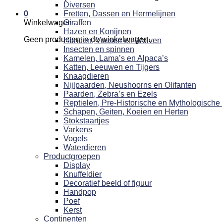
Diversen
0
Fretten, Dassen en Hermelijnen
Winkelwagen
Giraffen
Hazen en Konijnen
Geen producten in de winkelwagen.
Honden, Vossen en Wolven
Insecten en spinnen
Kamelen, Lama’s en Alpaca’s
Katten, Leeuwen en Tijgers
Knaagdieren
Nijlpaarden, Neushoorns en Olifanten
Paarden, Zebra’s en Ezels
Reptielen, Pre-Historische en Mythologische
Schapen, Geiten, Koeien en Herten
Stokstaartjes
Varkens
Vogels
Waterdieren
Productgroepen
Display
Knuffeldier
Decoratief beeld of figuur
Handpop
Poef
Kerst
Continenten