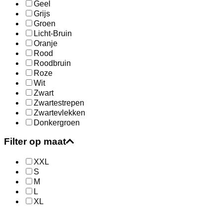
Geel
Grijs
Groen
Licht-Bruin
Oranje
Rood
Roodbruin
Roze
Wit
Zwart
Zwartestrepen
Zwartevlekken
Donkergroen
Filter op maat
XXL
S
M
L
XL