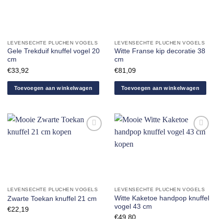
Aan
Aan
verlanglijst
verlanglijst
toevoegen
toevoegen
LEVENSECHTE PLUCHEN VOGELS
LEVENSECHTE PLUCHEN VOGELS
Gele Trekduif knuffel vogel 20
Witte Franse kip decoratie 38
cm
cm
€
33,92
€
81,09
Toevoegen aan winkelwagen
Toevoegen aan winkelwagen
Aan
Aan
verlanglijst
verlanglijst
toevoegen
toevoegen
LEVENSECHTE PLUCHEN VOGELS
LEVENSECHTE PLUCHEN VOGELS
Witte Kaketoe handpop knuffel
Zwarte Toekan knuffel 21 cm
vogel 43 cm
€
22,19
€
49,80