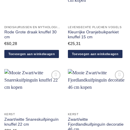
Aan
Aan
verlanglijst
verlanglijst
toevoegen
toevoegen
DINOSAURUSSEN EN MYTHOLOGISCHE DIEREN
LEVENSECHTE PLUCHEN VOGELS
Rode Grote draak knuffel 30
Kleurrijke Oranjebuikparkiet
cm
knuffel 15 cm
€
60,28
€
25,31
Toevoegen aan winkelwagen
Toevoegen aan winkelwagen
Aan
Aan
verlanglijst
verlanglijst
toevoegen
toevoegen
KERST
KERST
Zwart/witte Snareskuifpinguïn
Zwart/witte
knuffel 22 cm
Fjordlandkuifpinguïn decoratie
46 cm