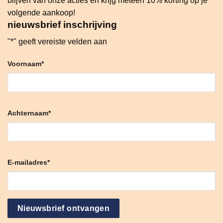
blijven van onze acties en krijg meteen 10% korting op je
volgende aankoop!
nieuwsbrief inschrijving
"
*
" geeft vereiste velden aan
Voornaam
*
Achternaam
*
E-mailadres
*
Nieuwsbrief ontvangen