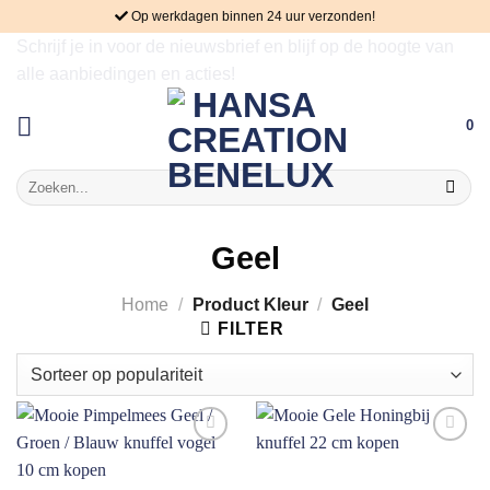
Skip
Op werkdagen binnen 24 uur verzonden!
to
Schrijf je in voor de nieuwsbrief en blijf op de hoogte van
content
alle aanbiedingen en acties!
0
Zoeken
naar:
Geel
Home
/
Product Kleur
/
Geel
FILTER
Aan
Aan