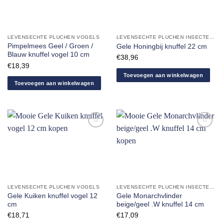
verlanglijst
verlanglijst
toevoegen
toevoegen
LEVENSECHTE PLUCHEN VOGELS
LEVENSECHTE PLUCHEN INSECTEN EN SPINNEN
Pimpelmees Geel / Groen /
Gele Honingbij knuffel 22 cm
Blauw knuffel vogel 10 cm
€
38,96
€
18,39
Toevoegen aan winkelwagen
Toevoegen aan winkelwagen
Aan
Aan
verlanglijst
verlanglijst
toevoegen
toevoegen
LEVENSECHTE PLUCHEN VOGELS
LEVENSECHTE PLUCHEN INSECTEN EN SPINNEN
Gele Kuiken knuffel vogel 12
Gele Monarchvlinder
cm
beige/geel .W knuffel 14 cm
€
18,71
€
17,09