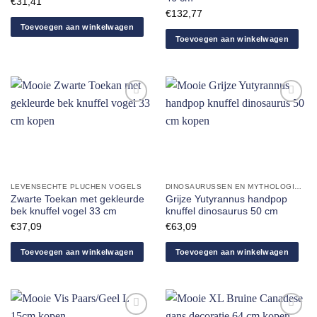
€
31,41
€
132,77
Toevoegen aan winkelwagen
Toevoegen aan winkelwagen
Aan
Aan
verlanglijst
verlanglijst
toevoegen
toevoegen
LEVENSECHTE PLUCHEN VOGELS
DINOSAURUSSEN EN MYTHOLOGISCHE DIEREN
Zwarte Toekan met gekleurde
Grijze Yutyrannus handpop
bek knuffel vogel 33 cm
knuffel dinosaurus 50 cm
€
37,09
€
63,09
Toevoegen aan winkelwagen
Toevoegen aan winkelwagen