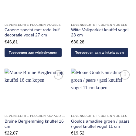
verlanglijst
verlanglijst
toevoegen
toevoegen
LEVENSECHTE PLUCHEN VOGELS
LEVENSECHTE PLUCHEN VOGELS
Groene specht met rode kuif
Witte Valkparkiet knuffel vogel
decoratie vogel 27 cm
23 cm
€
46,81
€
36,28
Toevoegen aan winkelwagen
Toevoegen aan winkelwagen
Aan
Aan
verlanglijst
verlanglijst
toevoegen
toevoegen
LEVENSECHTE PLUCHEN KNAAGDIEREN
LEVENSECHTE PLUCHEN VOGELS
Bruine Berglemming knuffel 16
Goulds amadine groen / paars
cm
/ geel knuffel vogel 11 cm
€
22,07
€
19,52