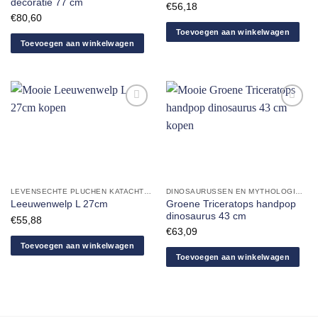
decoratie 77 cm
€
56,18
€
80,60
Toevoegen aan winkelwagen
Toevoegen aan winkelwagen
Aan
Aan
verlanglijst
verlanglijst
toevoegen
toevoegen
LEVENSECHTE PLUCHEN KATACHTIGEN
DINOSAURUSSEN EN MYTHOLOGISCHE DIEREN
Groene Triceratops handpop
Leeuwenwelp L 27cm
dinosaurus 43 cm
€
55,88
€
63,09
Toevoegen aan winkelwagen
Toevoegen aan winkelwagen