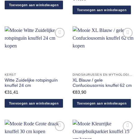
Toevoegen aan winkelwagen
Toevoegen aan winkelwagen
Aan
Aan
verlanglijst
verlanglijst
toevoegen
toevoegen
KERST
DINOSAURUSSEN EN MYTHOLOGISCHE DIEREN
Witte Zuidelijke rotspinguïn
XL Blauw / gele
knuffel 24 cm
Confuciousornis knuffel 62 cm
€
31,41
€
83,90
Toevoegen aan winkelwagen
Toevoegen aan winkelwagen