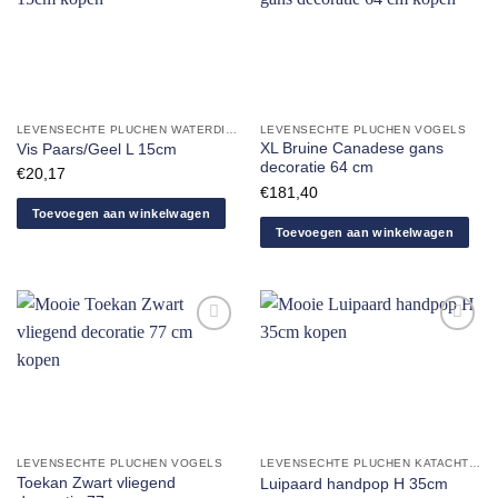
Aan
Aan
verlanglijst
verlanglijst
toevoegen
toevoegen
LEVENSECHTE PLUCHEN WATERDIEREN
LEVENSECHTE PLUCHEN VOGELS
XL Bruine Canadese gans
Vis Paars/Geel L 15cm
decoratie 64 cm
€
20,17
€
181,40
Toevoegen aan winkelwagen
Toevoegen aan winkelwagen
Aan
Aan
verlanglijst
verlanglijst
toevoegen
toevoegen
LEVENSECHTE PLUCHEN VOGELS
LEVENSECHTE PLUCHEN KATACHTIGEN
Toekan Zwart vliegend
Luipaard handpop H 35cm