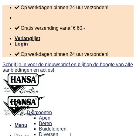
Skip
Op werkdagen binnen 24 uur verzonden!
to
content
Gratis verzending vanaf € 60,-
Verlanglijst
Login
Op werkdagen binnen 24 uur verzonden!
Schrijf je in voor de nieuwsbrief en blijf op de hoogte van alle
aanbiedingen en acties!
Home
Dieren
Diersoorten
Apen
Beren
Menu
Buideldieren
Diversen
Zoeken