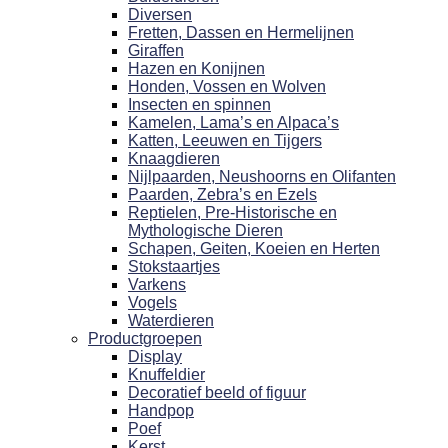
Diversen
Fretten, Dassen en Hermelijnen
Giraffen
Hazen en Konijnen
Honden, Vossen en Wolven
Insecten en spinnen
Kamelen, Lama’s en Alpaca’s
Katten, Leeuwen en Tijgers
Knaagdieren
Nijlpaarden, Neushoorns en Olifanten
Paarden, Zebra’s en Ezels
Reptielen, Pre-Historische en
Mythologische Dieren
Schapen, Geiten, Koeien en Herten
Stokstaartjes
Varkens
Vogels
Waterdieren
Productgroepen
Display
Knuffeldier
Decoratief beeld of figuur
Handpop
Poef
Kerst