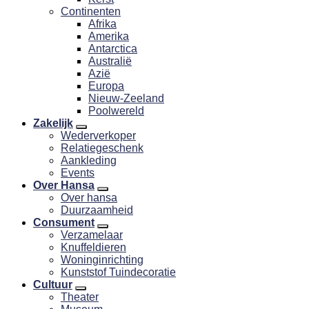
Continenten
Afrika
Amerika
Antarctica
Australië
Azië
Europa
Nieuw-Zeeland
Poolwereld
Zakelijk
Wederverkoper
Relatiegeschenk
Aankleding
Events
Over Hansa
Over hansa
Duurzaamheid
Consument
Verzamelaar
Knuffeldieren
Woninginrichting
Kunststof Tuindecoratie
Cultuur
Theater