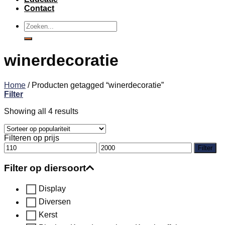
Contact
Zoeken
naar:
winerdecoratie
Home
/
Producten getagged “winerdecoratie”
Filter
Showing all 4 results
Filteren op prijs
Min.
Max.
Filter
prijs
prijs
Filter op diersoort
Display
Diversen
Kerst