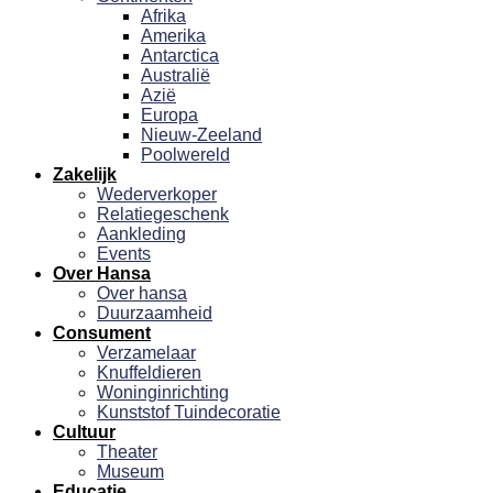
Afrika
Amerika
Antarctica
Australië
Azië
Europa
Nieuw-Zeeland
Poolwereld
Zakelijk
Wederverkoper
Relatiegeschenk
Aankleding
Events
Over Hansa
Over hansa
Duurzaamheid
Consument
Verzamelaar
Knuffeldieren
Woninginrichting
Kunststof Tuindecoratie
Cultuur
Theater
Museum
Educatie