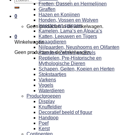
Fretten, Dassen en Hermelijnen
naar:
Giraffen
Hazen en Konijnen
0
Honden, Vossen en Wolven
Insecten en spinnen
Geen producten in de winkelwagen.
Kamelen, Lama’s en Alpaca’s
Katten, Leeuwen en Tijgers
0
Knaagdieren
Winkelwagen
Nijlpaarden, Neushoorns en Olifanten
Geen producten in de winkelwagen.
Paarden, Zebra’s en Ezels
Reptielen, Pre-Historische en
Mythologische Dieren
Schapen, Geiten, Koeien en Herten
Stokstaartjes
Varkens
Vogels
Waterdieren
Productgroepen
Display
Knuffeldier
Decoratief beeld of figuur
Handpop
Poef
Kerst
Continenten