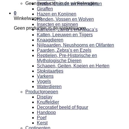
Geen producten in de winkelwagen.
Fretten, Dassen en Hermelijnen
Giraffen
0
Hazen en Konijnen
Winkelwagen
Honden, Vossen en Wolven
Insecten en spinnen
Geen producten in de winkelwagen.
Kamelen, Lama’s en Alpaca’s
Katten, Leeuwen en Tijgers
Knaagdieren
Nijlpaarden, Neushoorns en Olifanten
Paarden, Zebra’s en Ezels
Reptielen, Pre-Historische en
Mythologische Dieren
Schapen, Geiten, Koeien en Herten
Stokstaartjes
Varkens
Vogels
Waterdieren
Productgroepen
Display
Knuffeldier
Decoratief beeld of figuur
Handpop
Poef
Kerst
Continenten