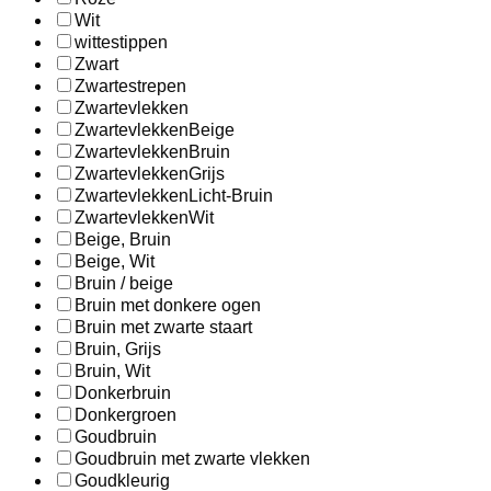
Wit
wittestippen
Zwart
Zwartestrepen
Zwartevlekken
ZwartevlekkenBeige
ZwartevlekkenBruin
ZwartevlekkenGrijs
ZwartevlekkenLicht-Bruin
ZwartevlekkenWit
Beige, Bruin
Beige, Wit
Bruin / beige
Bruin met donkere ogen
Bruin met zwarte staart
Bruin, Grijs
Bruin, Wit
Donkerbruin
Donkergroen
Goudbruin
Goudbruin met zwarte vlekken
Goudkleurig