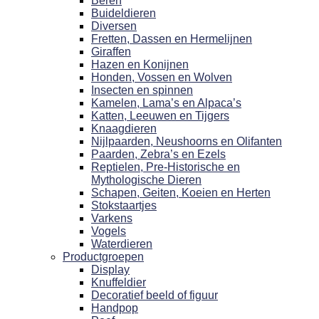
Beren
Buideldieren
Diversen
Fretten, Dassen en Hermelijnen
Giraffen
Hazen en Konijnen
Honden, Vossen en Wolven
Insecten en spinnen
Kamelen, Lama’s en Alpaca’s
Katten, Leeuwen en Tijgers
Knaagdieren
Nijlpaarden, Neushoorns en Olifanten
Paarden, Zebra’s en Ezels
Reptielen, Pre-Historische en
Mythologische Dieren
Schapen, Geiten, Koeien en Herten
Stokstaartjes
Varkens
Vogels
Waterdieren
Productgroepen
Display
Knuffeldier
Decoratief beeld of figuur
Handpop