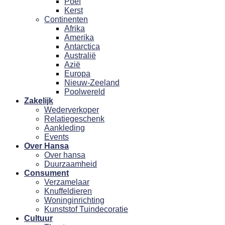
Poef
Kerst
Continenten
Afrika
Amerika
Antarctica
Australië
Azië
Europa
Nieuw-Zeeland
Poolwereld
Zakelijk
Wederverkoper
Relatiegeschenk
Aankleding
Events
Over Hansa
Over hansa
Duurzaamheid
Consument
Verzamelaar
Knuffeldieren
Woninginrichting
Kunststof Tuindecoratie
Cultuur