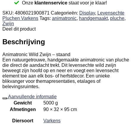
Onze
klantenservice
staat voor je klaar!
SKU:
4806021900871
Categorieën:
Display
,
Levensechte
Pluchen Varkens
Tags:
animatronic
,
handgemaakt
,
pluche
,
Zwijn
Deel dit product
Beschrijving
Animatronic Wild Zwijn – staand
Een natuurgetrouwe, handgemaakte animatronic van pluche
die direct de aandacht trekt. Dit levensechte wild zwijn
beweegt zijn hoofd op en neer en voegt een levensecht
element toe aan elk bos- of herfstdecor. Een unieke
blikvanger voor themapresentaties, etalages of
belevingsruimtes.
Aanvullende informatie
Gewicht
5000 g
Afmetingen
90 × 32 × 95 cm
Diersoort
Varkens