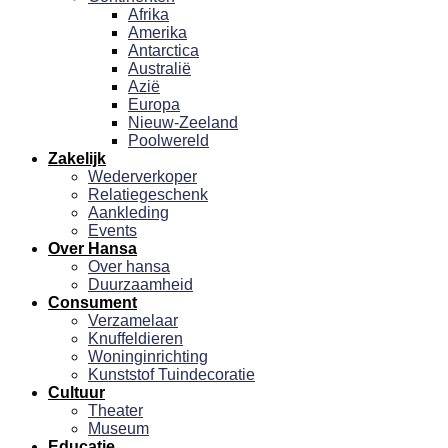
Afrika
Amerika
Antarctica
Australië
Azië
Europa
Nieuw-Zeeland
Poolwereld
Zakelijk
Wederverkoper
Relatiegeschenk
Aankleding
Events
Over Hansa
Over hansa
Duurzaamheid
Consument
Verzamelaar
Knuffeldieren
Woninginrichting
Kunststof Tuindecoratie
Cultuur
Theater
Museum
Educatie