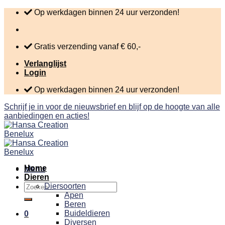
Skip
Op werkdagen binnen 24 uur verzonden!
to
content
Gratis verzending vanaf € 60,-
Verlanglijst
Login
Op werkdagen binnen 24 uur verzonden!
Schrijf je in voor de nieuwsbrief en blijf op de hoogte van alle
aanbiedingen en acties!
Home
Menu
Dieren
Zoeken
Diersoorten
naar:
Apen
Beren
Buideldieren
0
Diversen