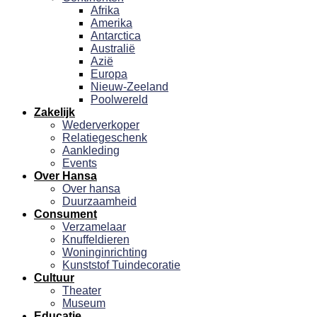
Afrika
Amerika
Antarctica
Australië
Azië
Europa
Nieuw-Zeeland
Poolwereld
Zakelijk
Wederverkoper
Relatiegeschenk
Aankleding
Events
Over Hansa
Over hansa
Duurzaamheid
Consument
Verzamelaar
Knuffeldieren
Woninginrichting
Kunststof Tuindecoratie
Cultuur
Theater
Museum
Educatie