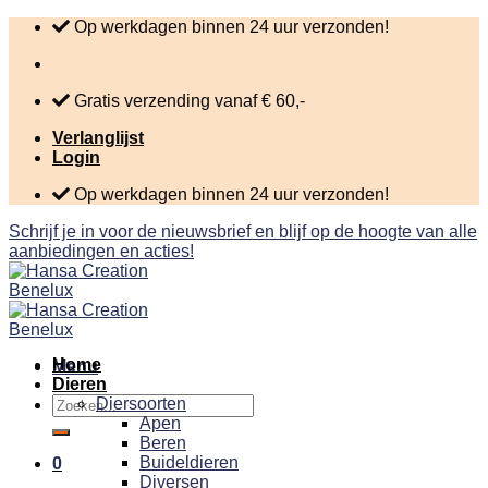
Skip
Op werkdagen binnen 24 uur verzonden!
to
content
Gratis verzending vanaf € 60,-
Verlanglijst
Login
Op werkdagen binnen 24 uur verzonden!
Schrijf je in voor de nieuwsbrief en blijf op de hoogte van alle
aanbiedingen en acties!
Home
Menu
Dieren
Zoeken
Diersoorten
naar:
Apen
Beren
Buideldieren
0
Diversen