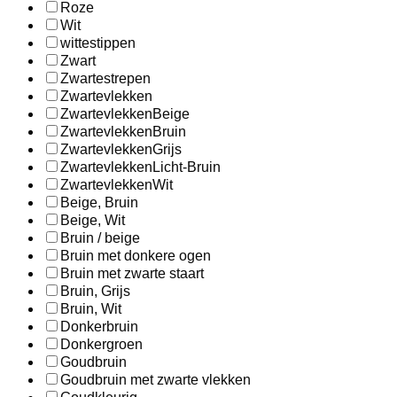
Roze
Wit
wittestippen
Zwart
Zwartestrepen
Zwartevlekken
ZwartevlekkenBeige
ZwartevlekkenBruin
ZwartevlekkenGrijs
ZwartevlekkenLicht-Bruin
ZwartevlekkenWit
Beige, Bruin
Beige, Wit
Bruin / beige
Bruin met donkere ogen
Bruin met zwarte staart
Bruin, Grijs
Bruin, Wit
Donkerbruin
Donkergroen
Goudbruin
Goudbruin met zwarte vlekken