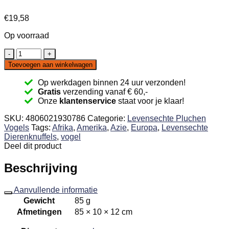
€
19,58
Op voorraad
Gele
Wilde
Toevoegen aan winkelwagen
eend
kuiken
Op werkdagen binnen 24 uur verzonden!
knuffel
Gratis
verzending vanaf € 60,-
vogel
Onze
klantenservice
staat voor je klaar!
14
cm
SKU:
4806021930786
Categorie:
Levensechte Pluchen
aantal
Vogels
Tags:
Afrika
,
Amerika
,
Azie
,
Europa
,
Levensechte
Dierenknuffels
,
vogel
Deel dit product
Beschrijving
Aanvullende informatie
Gewicht
85 g
Afmetingen
85 × 10 × 12 cm