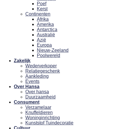
Poef
Kerst
Continenten
Afrika
Amerika
Antarctica
Australië
Azië
Europa
Nieuw-Zeeland
Poolwereld
Zakelijk
Wederverkoper
Relatiegeschenk
Aankleding
Events
Over Hansa
Over hansa
Duurzaamheid
Consument
Verzamelaar
Knuffeldieren
Woninginrichting
Kunststof Tuindecoratie
Cultuur