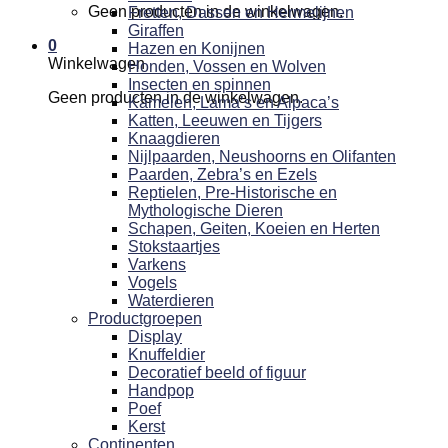
Geen producten in de winkelwagen.
Fretten, Dassen en Hermelijnen
Giraffen
0
Hazen en Konijnen
Winkelwagen
Honden, Vossen en Wolven
Insecten en spinnen
Geen producten in de winkelwagen.
Kamelen, Lama’s en Alpaca’s
Katten, Leeuwen en Tijgers
Knaagdieren
Nijlpaarden, Neushoorns en Olifanten
Paarden, Zebra’s en Ezels
Reptielen, Pre-Historische en
Mythologische Dieren
Schapen, Geiten, Koeien en Herten
Stokstaartjes
Varkens
Vogels
Waterdieren
Productgroepen
Display
Knuffeldier
Decoratief beeld of figuur
Handpop
Poef
Kerst
Continenten