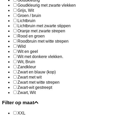
Goudkleurig
Goudkleurig met zwarte vlekken
Grijs, Wit
Groen / bruin
Lichtbruin
Lichtbruin met zwarte stippen
Oranje met zwarte strepen
Rood en groen
Roodbruin met witte strepen
Wild
Wit en geel
Wit met donkere vlekken.
Wit, Bruin
Zandkleur
Zwart en blauw (kop)
Zwart met wit
Zwart met witte strepen
Zwart-wit gestreept
Zwart, Wit
Filter op maat
XXL