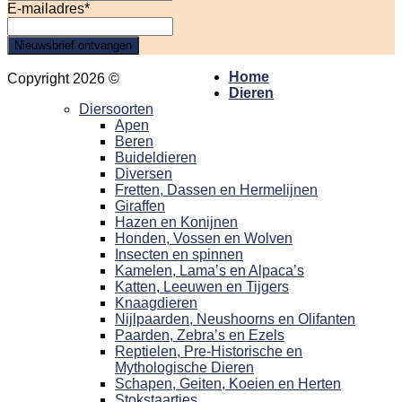
E-mailadres
*
Nieuwsbrief ontvangen
Home
Copyright 2026 ©
Hansa Creation
Dieren
Diersoorten
Apen
Beren
Buideldieren
Diversen
Fretten, Dassen en Hermelijnen
Giraffen
Hazen en Konijnen
Honden, Vossen en Wolven
Insecten en spinnen
Kamelen, Lama’s en Alpaca’s
Katten, Leeuwen en Tijgers
Knaagdieren
Nijlpaarden, Neushoorns en Olifanten
Paarden, Zebra’s en Ezels
Reptielen, Pre-Historische en
Mythologische Dieren
Schapen, Geiten, Koeien en Herten
Stokstaartjes