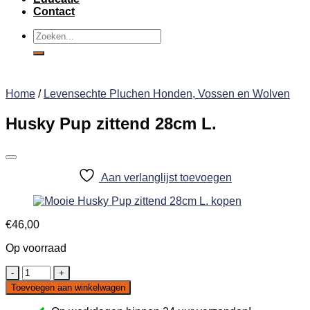
Contact
Zoeken
naar:
Home
/
Levensechte Pluchen Honden, Vossen en Wolven
Husky Pup zittend 28cm L.
Aan verlanglijst toevoegen
€
46,00
Op voorraad
Husky
Pup
Toevoegen aan winkelwagen
zittend
28cm