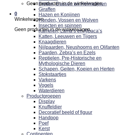
Geen producten in de winkelwagen.
Fretten, Dassen en Hermelijnen
Giraffen
0
Hazen en Konijnen
Winkelwagen
Honden, Vossen en Wolven
Insecten en spinnen
Geen producten in de winkelwagen.
Kamelen, Lama’s en Alpaca’s
Katten, Leeuwen en Tijgers
Knaagdieren
Nijlpaarden, Neushoorns en Olifanten
Paarden, Zebra’s en Ezels
Reptielen, Pre-Historische en
Mythologische Dieren
Schapen, Geiten, Koeien en Herten
Stokstaartjes
Varkens
Vogels
Waterdieren
Productgroepen
Display
Knuffeldier
Decoratief beeld of figuur
Handpop
Poef
Kerst
Continenten