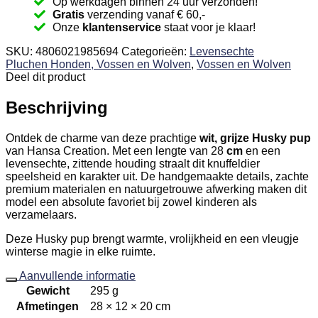
Op werkdagen binnen 24 uur verzonden!
L.
Gratis
verzending vanaf € 60,-
aantal
Onze
klantenservice
staat voor je klaar!
SKU:
4806021985694
Categorieën:
Levensechte
Pluchen Honden, Vossen en Wolven
,
Vossen en Wolven
Deel dit product
Beschrijving
Ontdek de charme van deze prachtige
wit, grijze Husky pup
van Hansa Creation. Met een lengte van 28
cm
en een
levensechte, zittende houding straalt dit knuffeldier
speelsheid en karakter uit. De handgemaakte details, zachte
premium materialen en natuurgetrouwe afwerking maken dit
model een absolute favoriet bij zowel kinderen als
verzamelaars.
Deze Husky pup brengt warmte, vrolijkheid en een vleugje
winterse magie in elke ruimte.
Aanvullende informatie
Gewicht
295 g
Afmetingen
28 × 12 × 20 cm