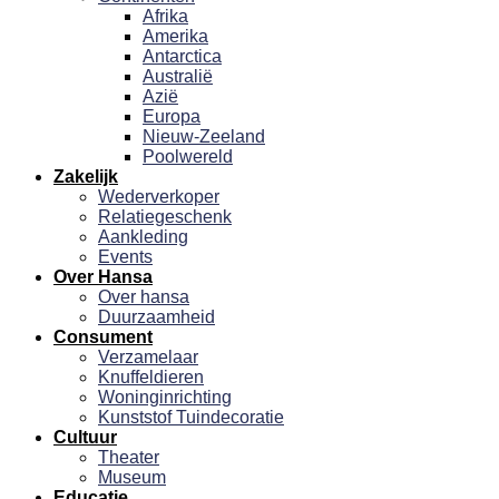
Afrika
Amerika
Antarctica
Australië
Azië
Europa
Nieuw-Zeeland
Poolwereld
Zakelijk
Wederverkoper
Relatiegeschenk
Aankleding
Events
Over Hansa
Over hansa
Duurzaamheid
Consument
Verzamelaar
Knuffeldieren
Woninginrichting
Kunststof Tuindecoratie
Cultuur
Theater
Museum
Educatie