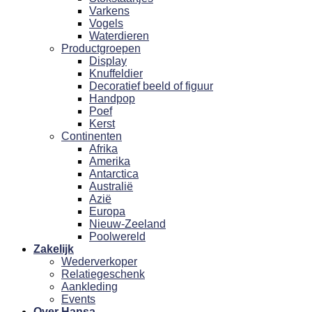
Varkens
Vogels
Waterdieren
Productgroepen
Display
Knuffeldier
Decoratief beeld of figuur
Handpop
Poef
Kerst
Continenten
Afrika
Amerika
Antarctica
Australië
Azië
Europa
Nieuw-Zeeland
Poolwereld
Zakelijk
Wederverkoper
Relatiegeschenk
Aankleding
Events
Over Hansa