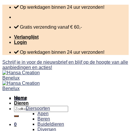
Skip
Op werkdagen binnen 24 uur verzonden!
to
content
Gratis verzending vanaf € 60,-
Verlanglijst
Login
Op werkdagen binnen 24 uur verzonden!
Schrijf je in voor de nieuwsbrief en blijf op de hoogte van alle
aanbiedingen en acties!
Home
Menu
Dieren
Zoeken
Diersoorten
naar:
Apen
Beren
Buideldieren
0
Diversen