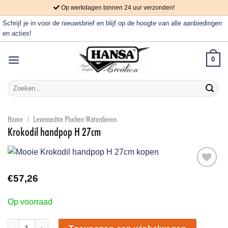
Skip
Op werkdagen binnen 24 uur verzonden!
to
Schrijf je in voor de nieuwsbrief en blijf op de hoogte van alle aanbiedingen
content
en acties!
0
Zoeken
naar:
Home
/
Levensechte Pluchen Waterdieren
Krokodil handpop H 27cm
€
57,26
Aan
verlanglijst
Op voorraad
toevoegen
Krokodil handpop H 27cm aantal