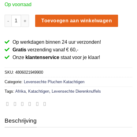
Op voorraad
Goudgele Tijger welp liggend knuffel 25 cm aantal
Toevoegen aan winkelwagen
Op werkdagen binnen 24 uur verzonden!
Gratis
verzending vanaf € 60,-
Onze
klantenservice
staat voor je klaar!
SKU:
4806021949900
Categorie:
Levensechte Pluchen Katachtigen
Tags:
Afrika
,
Katachtigen
,
Levensechte Dierenknuffels
Beschrijving