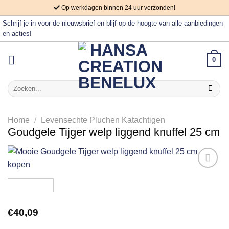
Skip
Op werkdagen binnen 24 uur verzonden!
to
Schrijf je in voor de nieuwsbrief en blijf op de hoogte van alle aanbiedingen
content
en acties!
0
Zoeken
naar:
Home
/
Levensechte Pluchen Katachtigen
Goudgele Tijger welp liggend knuffel 25 cm
Aan
verlanglijst
toevoegen
€
40,09