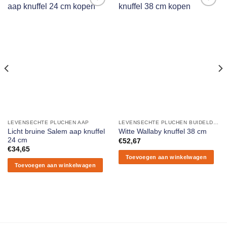
Aan
Aan
verlanglijst
verlanglijst
toevoegen
toevoegen
LEVENSECHTE PLUCHEN AAP
LEVENSECHTE PLUCHEN BUIDELDIEREN
Licht bruine Salem aap knuffel
Witte Wallaby knuffel 38 cm
24 cm
€
52,67
€
34,65
Toevoegen aan winkelwagen
Toevoegen aan winkelwagen