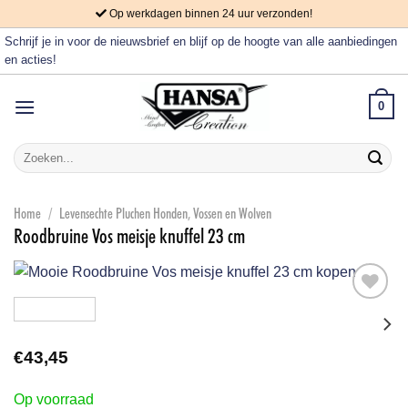
Skip
Op werkdagen binnen 24 uur verzonden!
to
Schrijf je in voor de nieuwsbrief en blijf op de hoogte van alle aanbiedingen
content
en acties!
0
Zoeken
naar:
Home
/
Levensechte Pluchen Honden, Vossen en Wolven
Roodbruine Vos meisje knuffel 23 cm
Aan
verlanglijst
€
43,45
toevoegen
Op voorraad