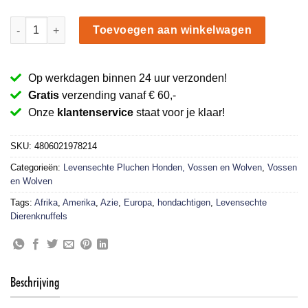
Roodbruine Vos meisje knuffel 23 cm aantal
Toevoegen aan winkelwagen
Op werkdagen binnen 24 uur verzonden!
Gratis
verzending vanaf € 60,-
Onze
klantenservice
staat voor je klaar!
SKU:
4806021978214
Categorieën:
Levensechte Pluchen Honden, Vossen en Wolven
,
Vossen
en Wolven
Tags:
Afrika
,
Amerika
,
Azie
,
Europa
,
hondachtigen
,
Levensechte
Dierenknuffels
Beschrijving