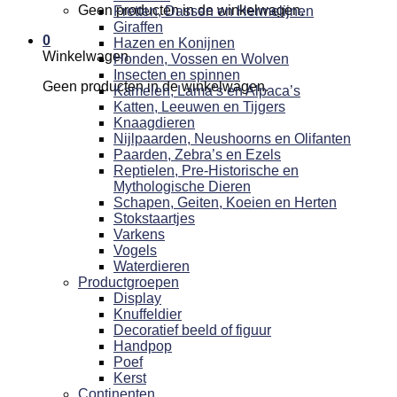
Geen producten in de winkelwagen.
Fretten, Dassen en Hermelijnen
Giraffen
0
Hazen en Konijnen
Winkelwagen
Honden, Vossen en Wolven
Insecten en spinnen
Geen producten in de winkelwagen.
Kamelen, Lama’s en Alpaca’s
Katten, Leeuwen en Tijgers
Knaagdieren
Nijlpaarden, Neushoorns en Olifanten
Paarden, Zebra’s en Ezels
Reptielen, Pre-Historische en
Mythologische Dieren
Schapen, Geiten, Koeien en Herten
Stokstaartjes
Varkens
Vogels
Waterdieren
Productgroepen
Display
Knuffeldier
Decoratief beeld of figuur
Handpop
Poef
Kerst
Continenten