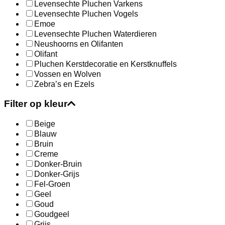
Levensechte Pluchen Varkens
Levensechte Pluchen Vogels
Emoe
Levensechte Pluchen Waterdieren
Neushoorns en Olifanten
Olifant
Pluchen Kerstdecoratie en Kerstknuffels
Vossen en Wolven
Zebra’s en Ezels
Filter op kleur
Beige
Blauw
Bruin
Creme
Donker-Bruin
Donker-Grijs
Fel-Groen
Geel
Goud
Goudgeel
Grijs