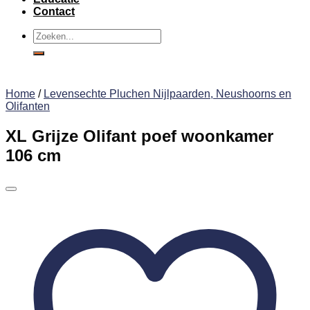
Contact
Zoeken
naar:
Home
/
Levensechte Pluchen Nijlpaarden, Neushoorns en
Olifanten
XL Grijze Olifant poef woonkamer
106 cm