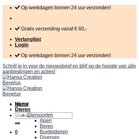
Skip
Op werkdagen binnen 24 uur verzonden!
to
content
Gratis verzending vanaf € 60,-
Verlanglijst
Login
Op werkdagen binnen 24 uur verzonden!
Schrijf je in voor de nieuwsbrief en blijf op de hoogte van alle
aanbiedingen en acties!
Home
Menu
Dieren
Zoeken
Diersoorten
naar:
Apen
Beren
Buideldieren
0
Diversen