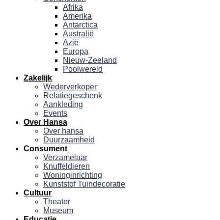
Afrika
Amerika
Antarctica
Australië
Azië
Europa
Nieuw-Zeeland
Poolwereld
Zakelijk
Wederverkoper
Relatiegeschenk
Aankleding
Events
Over Hansa
Over hansa
Duurzaamheid
Consument
Verzamelaar
Knuffeldieren
Woninginrichting
Kunststof Tuindecoratie
Cultuur
Theater
Museum
Educatie