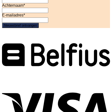
Achternaam
*
E-mailadres
*
Nieuwsbrief ontvangen