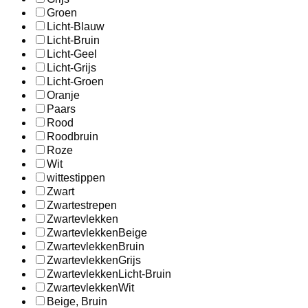
Groen
Licht-Blauw
Licht-Bruin
Licht-Geel
Licht-Grijs
Licht-Groen
Oranje
Paars
Rood
Roodbruin
Roze
Wit
wittestippen
Zwart
Zwartestrepen
Zwartevlekken
ZwartevlekkenBeige
ZwartevlekkenBruin
ZwartevlekkenGrijs
ZwartevlekkenLicht-Bruin
ZwartevlekkenWit
Beige, Bruin