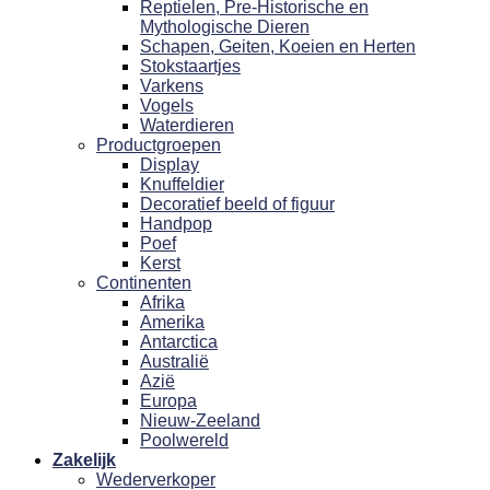
Reptielen, Pre-Historische en
Mythologische Dieren
Schapen, Geiten, Koeien en Herten
Stokstaartjes
Varkens
Vogels
Waterdieren
Productgroepen
Display
Knuffeldier
Decoratief beeld of figuur
Handpop
Poef
Kerst
Continenten
Afrika
Amerika
Antarctica
Australië
Azië
Europa
Nieuw-Zeeland
Poolwereld
Zakelijk
Wederverkoper