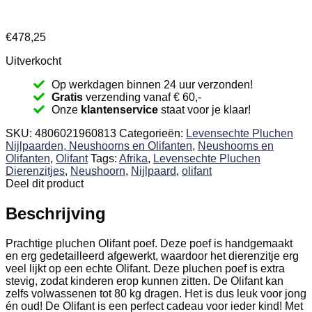
€
478,25
Uitverkocht
Op werkdagen binnen 24 uur verzonden!
Gratis
verzending vanaf € 60,-
Onze
klantenservice
staat voor je klaar!
SKU:
4806021960813
Categorieën:
Levensechte Pluchen
Nijlpaarden, Neushoorns en Olifanten
,
Neushoorns en
Olifanten
,
Olifant
Tags:
Afrika
,
Levensechte Pluchen
Dierenzitjes
,
Neushoorn
,
Nijlpaard
,
olifant
Deel dit product
Beschrijving
Prachtige pluchen Olifant poef. Deze poef is handgemaakt
en erg gedetailleerd afgewerkt, waardoor het dierenzitje erg
veel lijkt op een echte Olifant. Deze pluchen poef is extra
stevig, zodat kinderen erop kunnen zitten. De Olifant kan
zelfs volwassenen tot 80 kg dragen. Het is dus leuk voor jong
én oud! De Olifant is een perfect cadeau voor ieder kind! Met